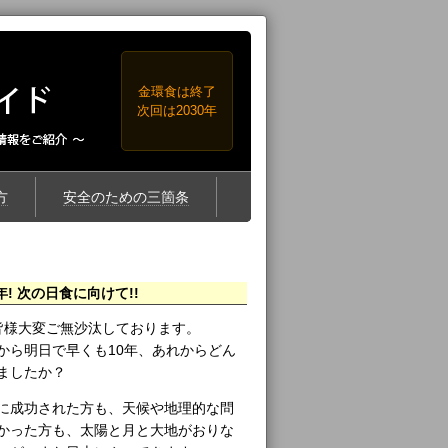
金環食は終了
次回は2030年
方
安全のための三箇条
年! 次の日食に向けて!!
20) 皆様大変ご無沙汰しております。
から明日で早くも10年、あれからどん
ましたか？
に成功された方も、天候や地理的な問
かった方も、太陽と月と大地がおりな