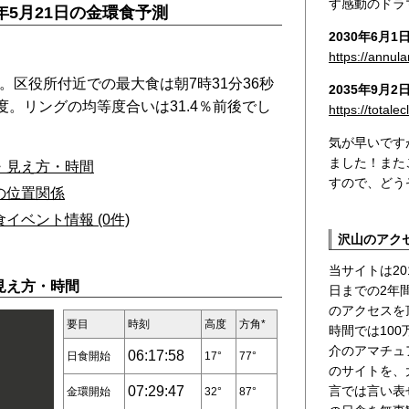
す感動のドラ
2年5月21日の金環食予測
2030年6月1
https://annul
。区役所付近での最大食は朝7時31分36秒
2035年9月
度。リングの均等度合いは31.4％前後でし
https://totale
気が早いです
ました！また
・見え方・時間
すので、どう
の位置関係
ベント情報 (0件)
沢山のアク
当サイトは20
見え方・時間
日までの2年間
のアクセスを
要目
時刻
高度
方角*
時間では10
介のアマチュ
06:17:58
日食開始
17°
77°
のサイトを、
言では言い表
07:29:47
金環開始
32°
87°