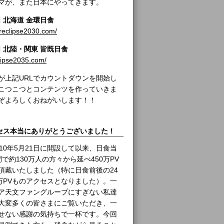
マが、また日本にやってきます。
日 北海道 金環日食
areclipse2030.com/
2日 北陸・関東 皆既日食
clipse2035.com/
が上記URLでカウントダウンを開始し
こつこつとコンテンツを作っていきま
ぞよろしくおねがいします！！
セス本当にありがとうございました！
10年5月21日に開設して以来、日食当
で約130万人の方々から延べ450万PV
頂戴いたしました（特に日食前後の24
0万PVものアクセスとなりました）。一
ア天文ファングループにすぎない私達
大変多くの皆さまにご覧いただき、一
せない感謝の気持ちで一杯です。今回