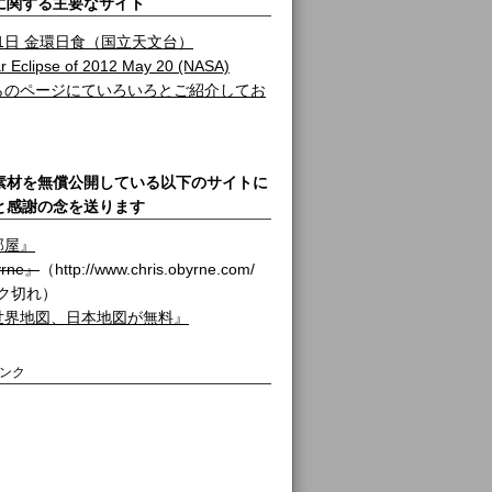
に関する主要なサイト
月21日 金環日食（国立天文台）
ar Eclipse of 2012 May 20 (NASA)
らのページにていろいろとご紹介してお
素材を無償公開している以下のサイトに
と感謝の念を送ります
部屋』
yrne』
（http://www.chris.obyrne.com/
ク切れ）
世界地図、日本地図が無料』
リンク