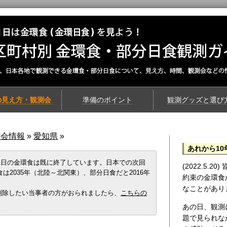
の見え方・観測会
準備のポイント
観測グッズと選び
測会情報
»
愛知県
»
あれから10
21日の金環食は既に終了しています。日本での次回
(2022.5.
は2035年（北陸～北関東）、部分日食だと2016年
約束の金環食
なことがあり
削除したい当事者の方がおられましたら、
こちらの
あの日、観測
題で見られな