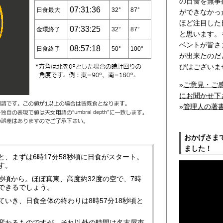
の日食を無事
07:31:36
日食最大
32°
87°
ができなかっ
ほど注目した
07:33:25
金環終了
32°
87°
と思います。
ベントが皆さ
08:57:18
日食終了
50°
100°
が出来たのだ
びはございま
»
ご意見・ご
にお聞かせ下
»
管理人の著
おかげさま
ました！
、まずは6時17分58秒頃に日食がスタート。
す。
7秒頃から。ほぼ真東、高度約32度の空で、7時
測できるでしょう。
いき、日食全体の終わりは8時57分18秒頃と
変わるものですが、それ以外の時間は名古屋市