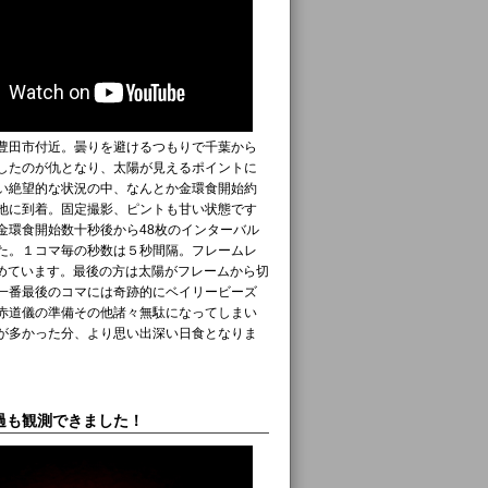
豊田市付近。曇りを避けるつもりで千葉から
したのが仇となり、太陽が見えるポイントに
い絶望的な状況の中、なんとか金環食開始約
地に到着。固定撮影、ピントも甘い状態です
金環食開始数十秒後から48枚のインターバル
た。１コマ毎の秒数は５秒間隔。フレームレ
まとめています。最後の方は太陽がフレームから切
一番最後のコマには奇跡的にベイリービーズ
赤道儀の準備その他諸々無駄になってしまい
が多かった分、より思い出深い日食となりま
過も観測できました！