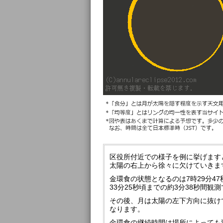
区役所付近での様子を例に挙げますと
太陽の右上から徐々に欠けていきま
金環食の状態となるのは7時29分4
33分25秒頃までの約3分38秒間観
その後、月は太陽の左下方向に抜けて
なります。
金環食の継続時間は場所によっても