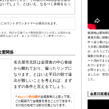
ないでしょう。とはいえ、なるべく余裕をもっ
ではここにカウントダウンタイマーが表示されます。
観測地は愛知県
います。時計が正確でも十数秒程度のズレが生じる場合があ
可能性もあります。あくまで目安としてご参考ください。
東海方面に移動
中々辿り着けな
５分前に観測適
が、かろうじて
位置関係
撮影が出来まし
ート2fpsで
名古屋市北区は金環食の中心食線
れていますが、
から離れており、偏ったリングに
が写りました。
なります。とはいえ平日の朝で遠
ましたが、苦労
した。
出が難しいことを考えれば、まず
まずの条件と言えるでしょう。
金星日面通