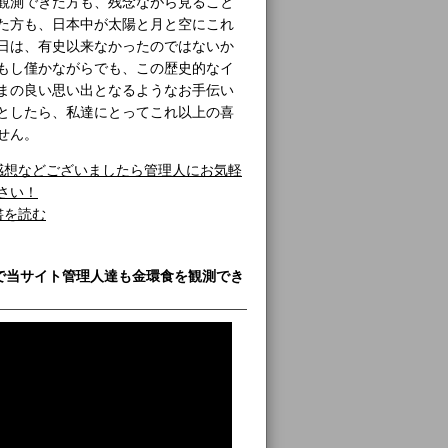
観測できた方も、残念ながら見ること
た方も、日本中が太陽と月と空にこれ
日は、有史以来なかったのではないか
もし僅かながらでも、この歴史的なイ
まの良い思い出となるようなお手伝い
としたら、私達にとってこれ以上の喜
せん。
感想などございましたら管理人にお気軽
さい！
書を読む
で当サイト管理人達も金環食を観測でき