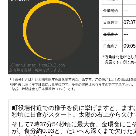
---
金環開始
07:37
日食最大
---
金環終了
09:05
日食終了
町役場付近での様子を例に挙げますと、まずは6
秒頃に日食がスタート。太陽の右上から欠け
そして7時37分54秒頃に最大食。金環食にこ
が、食分約0.93と、たいへん深くまで欠けた