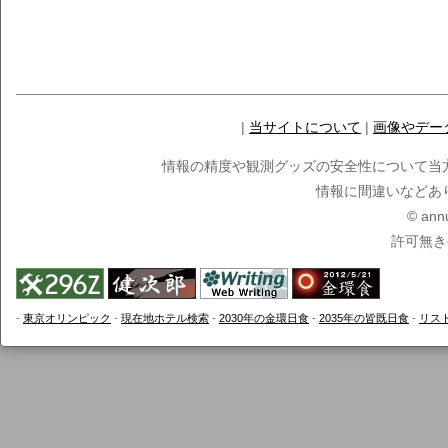
|
当サイトについて
|
画像やデー
情報の精度や観測グッズの安全性について当
情報に間違いなどあ
© ann
許可無き
-
東京オリンピック
-
現在地ホテル検索
-
2030年の金環日食
-
2035年の皆既日食
-
リス