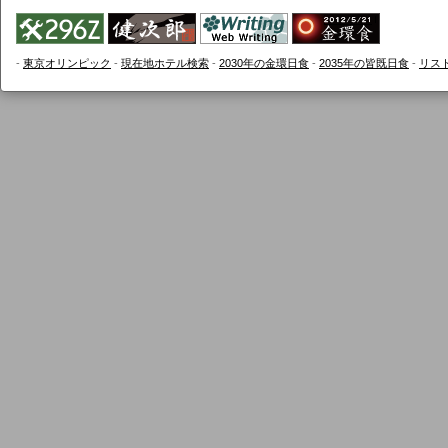
-
東京オリンピック
-
現在地ホテル検索
-
2030年の金環日食
-
2035年の皆既日食
-
リス