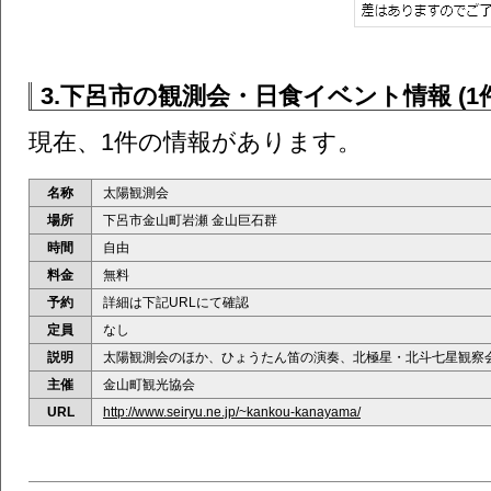
3.下呂市の観測会・日食イベント情報 (1件
現在、1件の情報があります。
名称
太陽観測会
場所
下呂市金山町岩瀬 金山巨石群
時間
自由
料金
無料
予約
詳細は下記URLにて確認
定員
なし
説明
太陽観測会のほか、ひょうたん笛の演奏、北極星・北斗七星観察
主催
金山町観光協会
URL
http://www.seiryu.ne.jp/~kankou-kanayama/