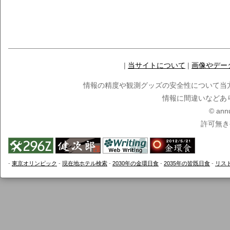
|
当サイトについて
|
画像やデー
情報の精度や観測グッズの安全性について当
情報に間違いなどあ
© ann
許可無き
-
東京オリンピック
-
現在地ホテル検索
-
2030年の金環日食
-
2035年の皆既日食
-
リス