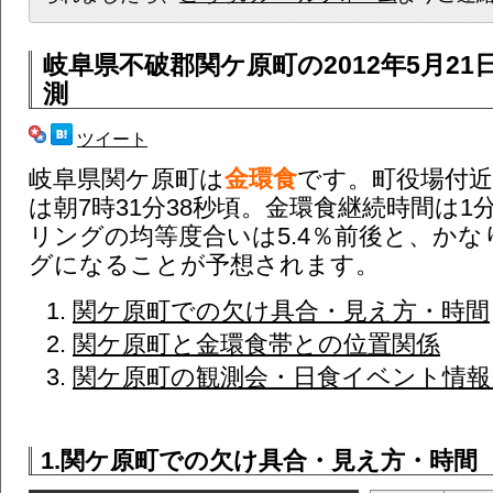
岐阜県不破郡関ケ原町
の2012年5月2
測
ツイート
岐阜県関ケ原町は
金環食
です。町役場付
は朝7時31分38秒頃。金環食継続時間は1
リングの均等度合いは5.4％前後と、か
グになることが予想されます。
関ケ原町での欠け具合・見え方・時間
関ケ原町と金環食帯との位置関係
関ケ原町の観測会・日食イベント情報 (
1.関ケ原町での欠け具合・見え方・時間