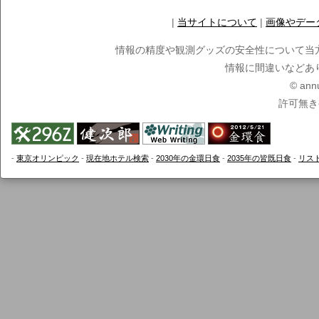
|
当サイトについて
|
画像やデー
情報の精度や観測グッズの安全性について当
情報に間違いなどあ
© ann
許可無き
-
東京オリンピック
-
現在地ホテル検索
-
2030年の金環日食
-
2035年の皆既日食
-
リス