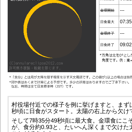
---
金環開始
07:35
日食最大
---
金環終了
09:02
日食終了
村役場付近での様子を例に挙げますと、まずは6
秒頃に日食がスタート。太陽の右上から欠け
そして7時35分49秒頃に最大食。金環食にこ
が、食分約0.93と、たいへん深くまで欠けた