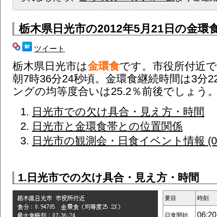
栃木県日光市
の2012年5月21日の金環
ツイート
栃木県日光市は
金環食
です。市役所付近
朝7時36分24秒頃。金環食継続時間は3分
ングの均等度合いは25.2％前後でしょう
日光市での欠け具合・見え方・時間
日光市と金環食帯との位置関係
日光市の観測会・日食イベント情報 (0
1.日光市での欠け具合・見え方・時間
要目
時刻
06:20
日食開始