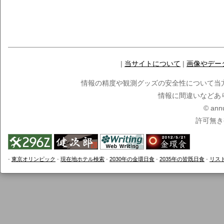
|
当サイトについて
|
画像やデー
情報の精度や観測グッズの安全性について当
情報に間違いなどあ
© ann
許可無き
-
東京オリンピック
-
現在地ホテル検索
-
2030年の金環日食
-
2035年の皆既日食
-
リス