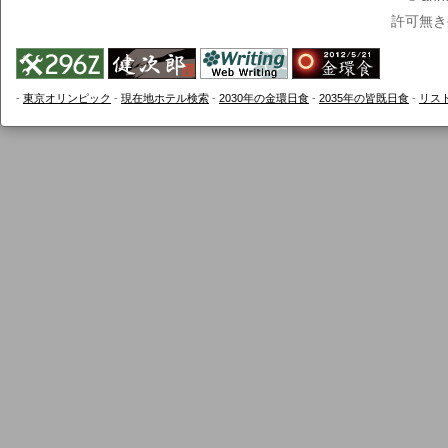
許可無き
-
東京オリンピック
-
現在地ホテル検索
-
2030年の金環日食
-
2035年の皆既日食
-
リス